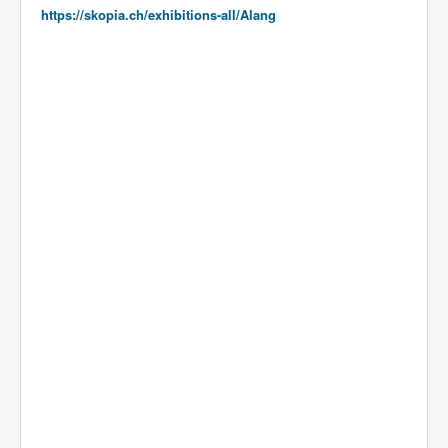
https://skopia.ch/exhibitions-all/Alang