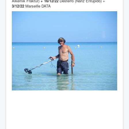
Alkemik Fraktur)
+ 16/12/22
Desterro (Nariz Entupido) +
3/12/22
Marseille DATA