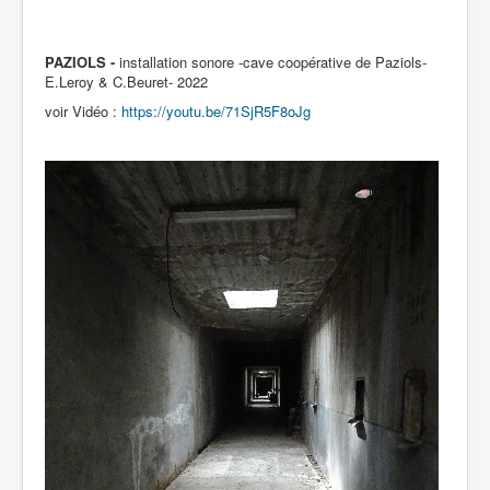
PAZIOLS -
installation sonore -cave coopérative de Paziols-
E.Leroy & C.Beuret- 2022
voir Vidéo :
https://youtu.be/71SjR5F8oJg