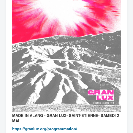
Dates / Tour
Contact
BUNKER PHASE
H-ARCELOR
LAST RESORT
ASTRA ZENECAN
MONOCROSS
USINE DES DUNES
MADE IN ALANG - GRAN LUX- SAINT-ETIENNE- SAMEDI 2
MAI
https://granlux.org/programmation/