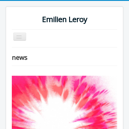
Emilien Leroy
Basculer la navigation
Accueil
news
FEROMIL
FLOATING SOUNDS
SONATA DI PORTO
DE MAGNET
SONIC TUBES
BOUYER
collaborations