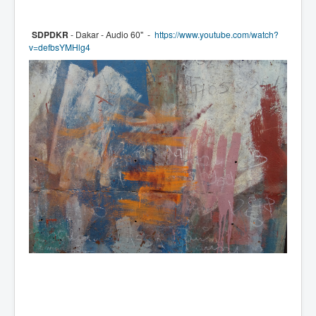
SDPDKR
- Dakar - Audio 60" -
https://www.youtube.com/watch?
v=defbsYMHlg4