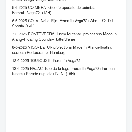
5-6-2025 COIMBRA- Grémio opérario de cuimbra-
Feromil+Vega72 (18H)
6-6-2025 CÔJA- Noite Rija- Feromil+Vega72+What if#2+DJ
Spotify (19H)
7-6-2025 PONTEVEDRA- Liceo Mutante- projections Made in
Alang+Floating Sounds+Rotterdrame
8-6-2025 VIGO- Bar Uf- projections Made in Alang+floating
sounds+Rotterdrame+Hamburg
12-6-2025 TOULOUSE- Feromil+Vega72
13-6-2025 NAJAC- fête de la loge- Feromil+Vega72+Fun fun
funeral+Parade nuptiale+DJ NI.(18H)