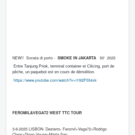
NEW!! Sonata di porto -
SMOKE IN JAKARTA
50' 2025
Entre Tanjung Priok, terminal container et Cilicing, port de
pêche, un paquebot est en cours de démolition.
https://www.youtube.com/watch?v=i1l92F554xk
FEROMIL&VEGA72 WEST TTC TOUR
3-6-2025 LISBON- Desterro- Feromil+Vega72+Rodrigo
Claos+Diogo Vouga+Marta San